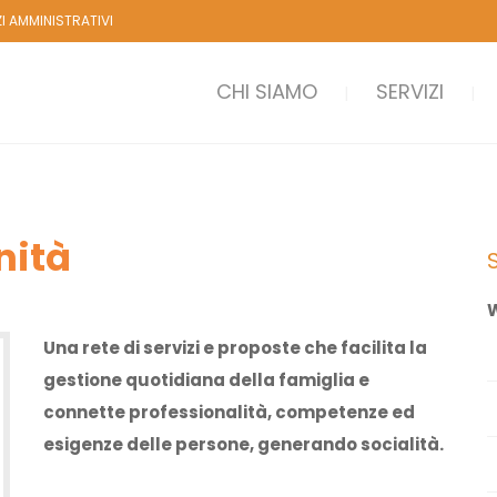
ZI AMMINISTRATIVI
CHI SIAMO
SERVIZI
nità
W
Una rete di servizi e proposte che facilita la
gestione quotidiana della famiglia e
connette professionalità, competenze ed
esigenze delle persone, generando socialità.