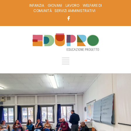
INFANZIA
GIOVANI
LAVORO
WELFARE DI
COMUNITÀ
SERVIZI AMMINISTRATIVI