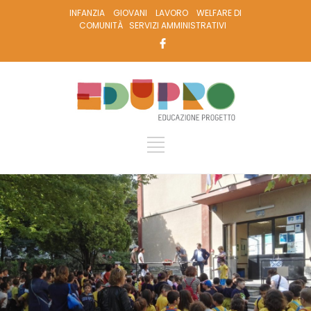
INFANZIA
GIOVANI
LAVORO
WELFARE DI
COMUNITÀ
SERVIZI AMMINISTRATIVI