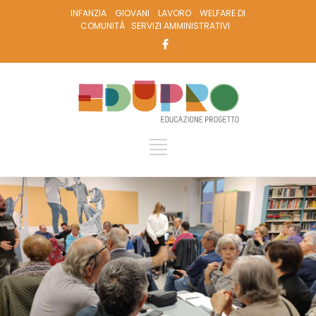
INFANZIA
GIOVANI
LAVORO
WELFARE DI
COMUNITÀ
SERVIZI AMMINISTRATIVI