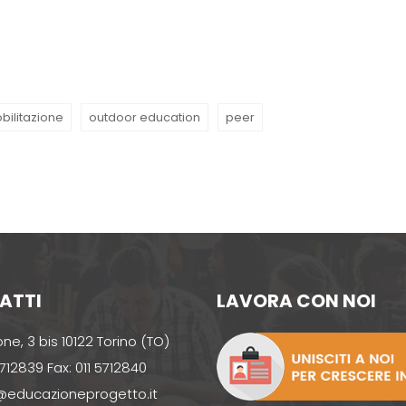
bilitazione
outdoor education
peer
ATTI
LAVORA CON NOI
one, 3 bis 10122 Torino (TO)
 5712839 Fax: 011 5712840
educazioneprogetto.it