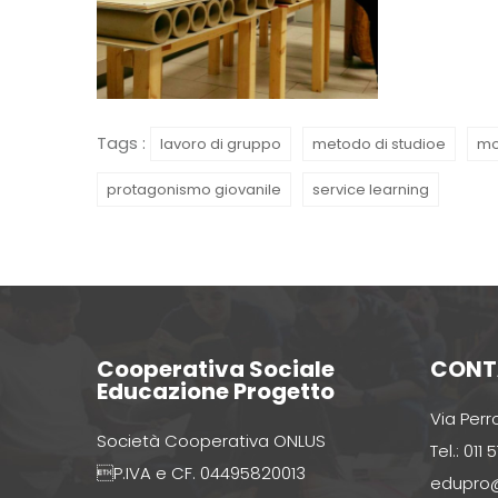
Tags :
lavoro di gruppo
metodo di studioe
mo
protagonismo giovanile
service learning
Cooperativa Sociale
CONT
Educazione Progetto
Via Perr
Società Cooperativa ONLUS
Tel.: 011
P.IVA e CF. 04495820013
edupro@