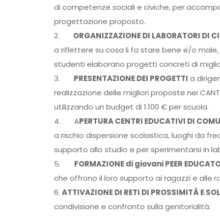
di competenze sociali e civiche, per accompagn
progettazione proposto.
2.
ORGANIZZAZIONE DI LABORATORI DI 
a riflettere su cosa li fa stare bene e/o male, a
studenti elaborano progetti concreti di migl
3.
PRESENTAZIONE DEI PROGETTI
a dirige
realizzazione delle migliori proposte nei CANT
utilizzando un budget di 1.100 € per scuola.
4. A
PERTURA CENTRI EDUCATIVI DI COM
a rischio dispersione scolastica, luoghi da f
supporto allo studio e per sperimentarsi in lab
5.
FORMAZIONE di giovani PEER EDUCAT
che offrono il loro supporto ai ragazzi e alle 
6.
ATTIVAZIONE DI RETI DI PROSSIMITÀ E SO
condivisione e confronto sulla genitorialità.