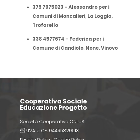
375 7975023 – Alessandro per i
Comuni di Moncalieri, La Loggia,
Trofarello
338 4577674 – Federica per i
Comune di Candiolo, None, Vinovo
Cooperativa Sociale
Educazione Progetto
Società Cooperativa ONLUS
P.IVA e CF. 04495820013
Privacy Policy
|
Cookie Policy