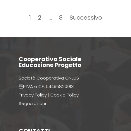
Navigazione
articoli
Pagina
1
Pagina
2
…
Pagina
8
Successivo
Cooperativa Sociale
Educazione Progetto
Società Cooperativa ONLUS
P.IVA e CF. 04495820013
Privacy Policy
|
Cookie Policy
Segnalazioni