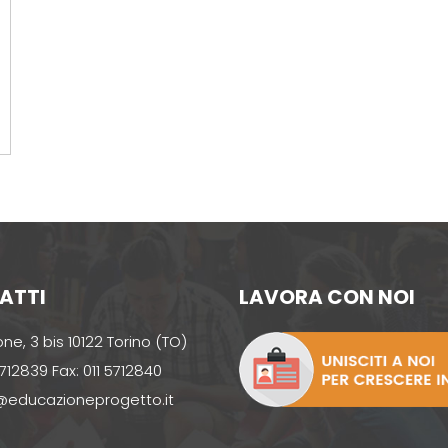
ATTI
LAVORA CON NOI
one, 3 bis 10122 Torino (TO)
 5712839 Fax: 011 5712840
educazioneprogetto.it