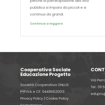
perché la partecipazione alla vita
pubblica si impara da piccoli e si
continua da grandi.
Continua a leggere
Cooperativa Sociale
CONT
Educazione Progetto
Via Perr
Società Cooperativa ONLUS
Tel.: 011
P.IVA e CF. 04495820013
edupro@
Privacy Policy
|
Cookie Policy