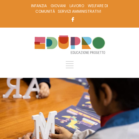
INFANZIA
GIOVANI
LAVORO
WELFARE DI
COMUNITÀ
SERVIZI AMMINISTRATIVI