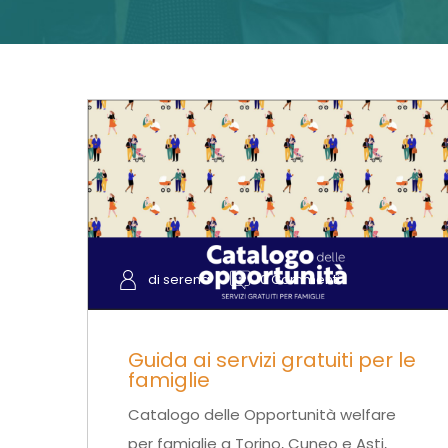
di serena
0 Commenti
Guida ai servizi gratuiti per le
famiglie
Catalogo delle Opportunità welfare
per famiglie a Torino, Cuneo e Asti,