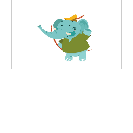
di serena
0 Commenti