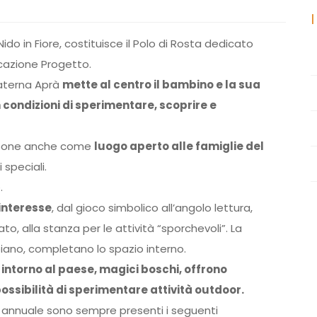
 Nido in Fiore, costituisce il Polo di Rosta dedicato
ucazione Progetto.
materna Aprà
mette al centro il bambino e la sua
 condizioni di sperimentare, scoprire e
propone anche come
luogo aperto alle famiglie del
 speciali.
.
 interesse
, dal gioco simbolico all’angolo lettura,
o, alla stanza per le attività “sporchevoli”. La
 piano, completano lo spazio interno.
 intorno al paese, magici boschi, offrono
possibilità di sperimentare attività outdoor.
annuale sono sempre presenti i seguenti