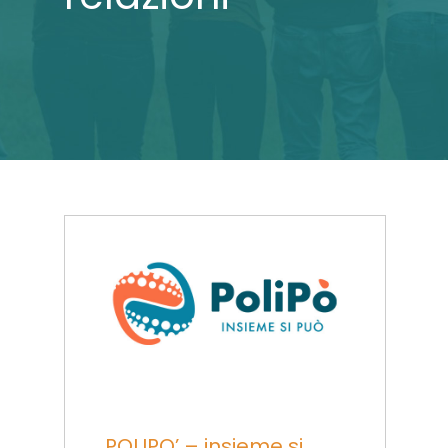
di edupro
0 Commenti
POLIPO’ – insieme si